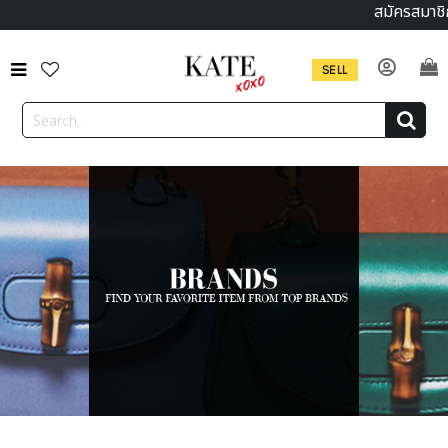
สมัครสมาชิก
SELL