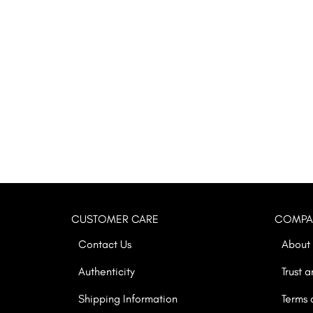
CUSTOMER CARE
COMPA
Contact Us
About 
Authenticity
Trust 
Shipping Information
Terms 