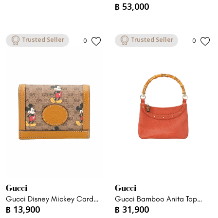
฿
53,000
Shoulder Bag
Trusted Seller
Trusted Seller
0
0
Gucci
Gucci
Gucci Disney Mickey Card
Gucci Bamboo Anita Top
฿
13,900
฿
31,900
Case Wallet
Handle