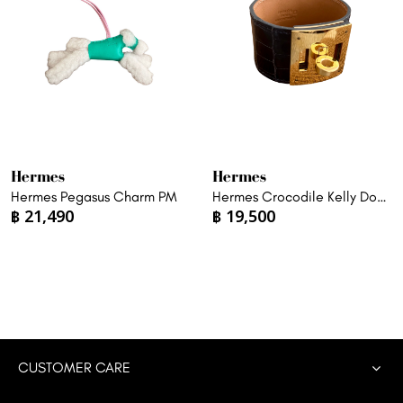
Hermes
Hermes
Hermes Pegasus Charm PM
Hermes Crocodile Kelly Dog
฿
21,490
฿
19,500
Bracelet
CUSTOMER CARE