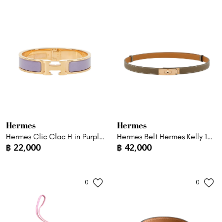
Hermes
Hermes
Hermes Clic Clac H in Purple
Hermes Belt Hermes Kelly 18
฿
22,000
฿
42,000
PM
Belt
0
0