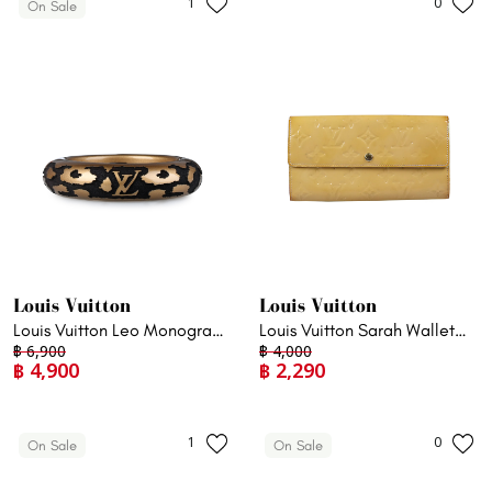
1
0
On Sale
Louis Vuitton
Louis Vuitton
Louis Vuitton Leo Monogram
Louis Vuitton Sarah Wallet
฿
6,900
฿
4,000
Lacquered Wood Bangle
Monogram Vernis Leather in
฿
4,900
฿
2,290
Bracelet Gold
Beige
1
0
On Sale
On Sale