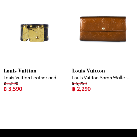
Louis Vuitton
Louis Vuitton
Louis Vuitton Leather and
Louis Vuitton Sarah Wallet
฿
5,290
฿
5,250
Gold Plated Brass Hardware
Monogram Vernis Leather in
฿
3,590
฿
2,290
Cuff Bracelet
Gold