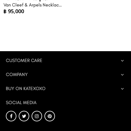
Van Cleef & Arpels Necklace
฿
95,000
VCA Vintage Alhambra
White Mother-of-pearl
Yellow gold necklace
CUSTOMER CARE
COMPANY
BUY ON KATEXOXO
SOCIAL MEDIA