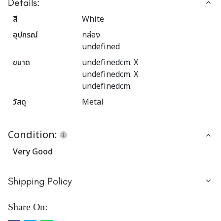
Details:
สี
White
อุปกรณ์
กล่อง
undefined
ขนาด
undefinedcm. X
undefinedcm. X
undefinedcm.
วัสดุ
Metal
Condition:
Very Good
Shipping Policy
Share On: